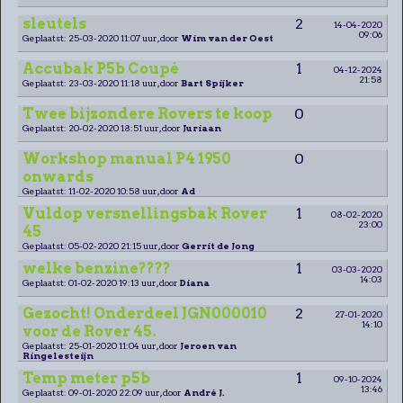
sleutels
2
14-04-2020
09:06
Geplaatst: 25-03-2020 11:07 uur, door
Wim van der Oest
Accubak P5b Coupé
1
04-12-2024
21:58
Geplaatst: 23-03-2020 11:18 uur, door
Bart Spijker
Twee bijzondere Rovers te koop
0
Geplaatst: 20-02-2020 18:51 uur, door
Juriaan
Workshop manual P4 1950
0
onwards
Geplaatst: 11-02-2020 10:58 uur, door
Ad
Vuldop versnellingsbak Rover
1
08-02-2020
23:00
45
Geplaatst: 05-02-2020 21:15 uur, door
Gerrit de Jong
welke benzine????
1
03-03-2020
14:03
Geplaatst: 01-02-2020 19:13 uur, door
Diana
Gezocht! Onderdeel JGN000010
2
27-01-2020
14:10
voor de Rover 45.
Geplaatst: 25-01-2020 11:04 uur, door
Jeroen van
Ringelesteijn
Temp meter p5b
1
09-10-2024
13:46
Geplaatst: 09-01-2020 22:09 uur, door
André J.