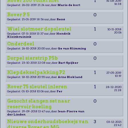
Rover 200 vonkt niet
1
14-08-2019
16:38
Geplaatst: 26-02-2019 21:24 uur, door
Mario de kort
Rover P 5
0
Geplaatst: 21-01-2019 18:56 uur, door
René
Wiel slotmoer dopsleutel
1
10-11-2018
20:06
Geplaatst: 07-11-2018 13:37 uur, door
Hendrik
Kleinbruinink
Onderdeel
0
Geplaatst: 26-10-2018 20:00 uur, door
Ge van Slimming
Dorpel sierstrip P5b
0
Geplaatst: 23-10-2018 22:08 uur, door
Bart Spijker
Klepdekselpakking P2
1
27-05-2019
10:19
Geplaatst: 18-10-2018 20:55 uur, door
Arno Blokland
Rover 75 sleutel inleren
1
28-12-2020
21:28
Geplaatst: 01-10-2018 10:06 uur, door
Fer
Gezocht slangen set naar
0
reservoir koeling
Geplaatst: 29-09-2018 13:47 uur, door
Jean-Pierre van
der Linden
Nieuwe onderhoudsboekejs van
3
03-12-2021
22:42
diverse Rover en MG