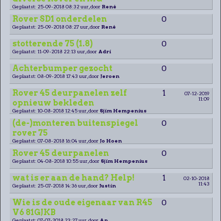
Geplaatst: 25-09-2018 08:32 uur, door
René
Rover SD1 onderdelen
0
Geplaatst: 25-09-2018 08:27 uur, door
René
stotterende 75 (1.8)
0
Geplaatst: 11-09-2018 22:13 uur, door
Adri
Achterbumper gezocht
0
Geplaatst: 08-09-2018 17:43 uur, door
Jeroen
Rover 45 deurpanelen zelf
1
07-12-2019
11:09
opnieuw bekleden
Geplaatst: 10-08-2018 12:45 uur, door
Sjim Hempenius
(de-)monteren buitenspiegel
0
rover 75
Geplaatst: 07-08-2018 16:04 uur, door
Jo Hoen
Rover 45 deurpanelen
0
Geplaatst: 04-08-2018 10:55 uur, door
Sjim Hempenius
wat is er aan de hand? Help!
1
02-10-2018
11:43
Geplaatst: 25-07-2018 14:36 uur, door
Justin
Wie is de oude eigenaar van R45
0
V6 81GJKB
Geplaatst: 07-07-2018 23:27 uur, door
Ap