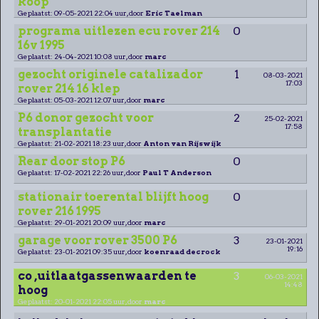
koop
Geplaatst: 09-05-2021 22:04 uur, door
Eric Taelman
programa uitlezen ecu rover 214
0
16v 1995
Geplaatst: 24-04-2021 10:08 uur, door
marc
gezocht originele catalizador
1
08-03-2021
17:03
rover 214 16 klep
Geplaatst: 05-03-2021 12:07 uur, door
marc
P6 donor gezocht voor
2
25-02-2021
17:58
transplantatie
Geplaatst: 21-02-2021 18:23 uur, door
Anton van Rijswijk
Rear door stop P6
0
Geplaatst: 17-02-2021 22:26 uur, door
Paul T Anderson
stationair toerental blijft hoog
0
rover 216 1995
Geplaatst: 29-01-2021 20:09 uur, door
marc
garage voor rover 3500 P6
3
23-01-2021
19:16
Geplaatst: 23-01-2021 09:35 uur, door
koenraad decrock
co ,uitlaatgassenwaarden te
3
06-03-2021
14:48
hoog
Geplaatst: 20-01-2021 22:05 uur, door
marc