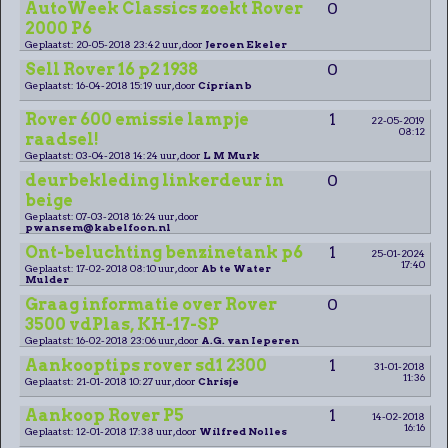
AutoWeek Classics zoekt Rover
0
2000 P6
Geplaatst: 20-05-2018 23:42 uur, door
Jeroen Ekeler
Sell Rover 16 p2 1938
0
Geplaatst: 16-04-2018 15:19 uur, door
Ciprian b
Rover 600 emissie lampje
1
22-05-2019
08:12
raadsel!
Geplaatst: 03-04-2018 14:24 uur, door
L M Murk
deurbekleding linkerdeur in
0
beige
Geplaatst: 07-03-2018 16:24 uur, door
pwansem@kabelfoon.nl
Ont-beluchting benzinetank p6
1
25-01-2024
17:40
Geplaatst: 17-02-2018 08:10 uur, door
Ab te Water
Mulder
Graag informatie over Rover
0
3500 vdPlas, KH-17-SP
Geplaatst: 16-02-2018 23:06 uur, door
A.G. van Ieperen
Aankooptips rover sd1 2300
1
31-01-2018
11:36
Geplaatst: 21-01-2018 10:27 uur, door
Chrisje
Aankoop Rover P5
1
14-02-2018
16:16
Geplaatst: 12-01-2018 17:38 uur, door
Wilfred Nolles