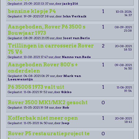
Geplaatst: 25-09-2021 13:37 uur, door
jacky216
benzine klepje P4
1
10-01-2024
14:37
Geplaatst: 19-09-2021 07:38 uur, door
John Verkaik
Aangeboden, Rover P6 3500 s
1
08-09-2021
21:08
Bouwjaar 1973
Geplaatst: 08-09-2021 21:05 uur, door
Joost van Berlo
Trillingen in carrosserie Rover
2
20-08-2021
18:53
75 V6
Geplaatst: 13-08-2021 17:47 uur, door
Nanno van Rede
Aangeboden Rover 800's +
1
09-08-2021
14:50
onderdelen
Geplaatst: 04-08-2021 06:29 uur, door
Mark van
Leeuwenstijn
P6 3500S 1973 valt uit
1
11-06-2021
19:54
Geplaatst: 11-06-2021 19:52 uur, door
Sikko
Rover 3500 MK1/MK2 gezocht
0
Geplaatst: 15-05-2021 19:58 uur, door
Rob
Kofferbak niet meer open
1
20-08-2021
18:41
Geplaatst: 11-05-2021 14:50 uur, door
Joep
Rover P5 restauratieproject te
0