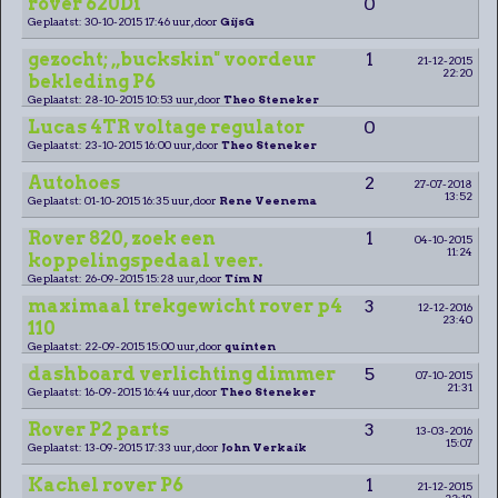
rover 620Di
0
Geplaatst: 30-10-2015 17:46 uur, door
GijsG
gezocht; ,,buckskin" voordeur
1
21-12-2015
22:20
bekleding P6
Geplaatst: 28-10-2015 10:53 uur, door
Theo Steneker
Lucas 4TR voltage regulator
0
Geplaatst: 23-10-2015 16:00 uur, door
Theo Steneker
Autohoes
2
27-07-2018
13:52
Geplaatst: 01-10-2015 16:35 uur, door
Rene Veenema
Rover 820, zoek een
1
04-10-2015
11:24
koppelingspedaal veer.
Geplaatst: 26-09-2015 15:28 uur, door
Tim N
maximaal trekgewicht rover p4
3
12-12-2016
23:40
110
Geplaatst: 22-09-2015 15:00 uur, door
quinten
dashboard verlichting dimmer
5
07-10-2015
21:31
Geplaatst: 16-09-2015 16:44 uur, door
Theo Steneker
Rover P2 parts
3
13-03-2016
15:07
Geplaatst: 13-09-2015 17:33 uur, door
John Verkaik
Kachel rover P6
1
21-12-2015
22:19