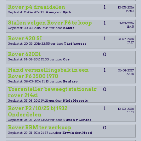
Rover p4 draaidelen
1
10-05-2016
14:53
Geplaatst: 15-04-2016 13:04 uur, door
Sjirk
Stalen velgen Rover P6 te koop
1
31-03-2016
11:45
Geplaatst: 30-03-2016 17:34 uur, door
Kobus
Rover 420 SI
1
26-09-2016
17:17
Geplaatst: 20-03-2016 22:55 uur, door
Thei jaegers
Rover 620Di
0
Geplaatst: 18-03-2016 15:30 uur, door
Cor
Hand versnellingsbak in een
1
06-01-2017
19:26
Rover P6 3500 1970
Geplaatst: 08-03-2016 21:13 uur, door
Benlaro
Toerenteller beweegt stationair
0
rover 214si
Geplaatst: 07-03-2016 19:26 uur, door
Niels Hessels
Rover P2 / 10/25 bj 1932
1
13-03-2016
15:11
Onderdelen
Geplaatst: 06-03-2016 13:20 uur, door
Timon v Lenthe
Rover BRM ter verkoop
0
Geplaatst: 29-01-2016 21:37 uur, door
Erwin den Hoed