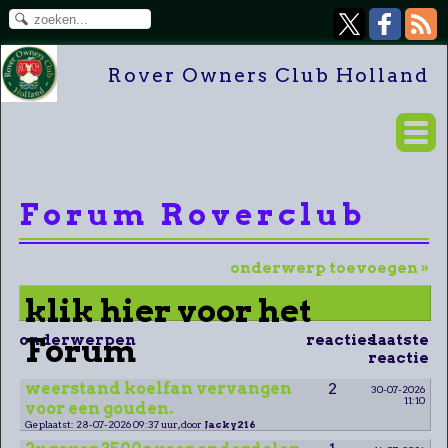
Rover Owners Club Holland
Forum Roverclub
onderwerp toevoegen »
klik hier voor het
onderwerpen
Forum
reacties
laatste
reactie
weerstand koelfan vervangen
2
30-07-2026
11:10
voor een gouden.
Geplaatst: 28-07-2026 09:37 uur, door
Jacky216