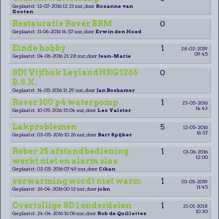
Geplaatst: 12-07-2016 12:21 uur, door
Roxanne van
Kooten
Restauratie Rover BRM
0
Geplaatst: 11-06-2016 14:57 uur, door
Erwin den Hoed
Einde hobby
1
28-02-2019
09:45
Geplaatst: 04-06-2016 21:28 uur, door
Jean-Marie
SD1 Vijfbak LeylandHRG 1266
0
B.S.K.
Geplaatst: 14-05-2016 11:29 uur, door
Jan Boshamer
Rover 100 p4 waterpomp
1
23-05-2016
14:43
Geplaatst: 10-05-2016 15:04 uur, door
Leo Valster
Lakproblemen
5
12-05-2016
16:37
Geplaatst: 03-05-2016 10:26 uur, door
Bart Spijker
Rober 25 afstandbediening
1
01-06-2016
12:00
werkt niet en alarm slaa
Geplaatst: 02-05-2016 07:49 uur, door
Cihan
verwarming wordt niet warm
1
03-05-2019
11:45
Geplaatst: 26-04-2016 00:12 uur, door
john
Overtollige SD 1 onderdelen
1
21-01-2018
10:30
Geplaatst: 24-04-2016 16:06 uur, door
Rob de Quillettes