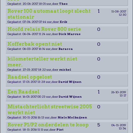
Geplaatst: 20-06-2017 18:01 uur, door
Theo
Rover 100 automaat loopt slecht
1
11-08-2017
12:30
stationair
Geplaatst: 07-04-2017 07:44 uur, door
Erik
Hoofd relais Rover 800 serie
0
Geplaatst: 06-04-2017 11:24 uur, door
Dick Marcus
Kofferbak opent niet
0
Geplaatst: 06-03-2017 16:14 uur, door
Baracca
kilometerteller werkt niet
0
meer.
Geplaatst: 27-01-2017 18:22 uur, door
michel
Raadsel opgelost
0
Geplaatst: 17-01-2017 13:28 uur, door
David Wijnen
Een Raadsel
1
26-10-2019
13:17
Geplaatst: 16-01-2017 00:23 uur, door
David Wijnen
Mistachterlicht streetwise 2005
0
werkt niet
Geplaatst: 30-11-2016 16:13 uur, door
Niels Molhuijsen
Rover P1/P2 onderdelen te koop
5
04-11-2019
13:54
Geplaatst: 18-11-2016 11:11 uur, door
Piet