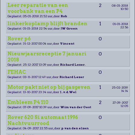
Leer reparatie van een
2
08-01-2018
10:50
voorbank van een P4
Geplaatst: 05-01-2018 21:52 uur, door
Rob
linkerkoplamp blijft branden
1
01-01-2018
22:56
Geplaatst: 01-01-2018 22:54 uur, door
JW Groen
Rover p6
0
Geplaatst: 31-12-2017 00:04 uur, door
Vincent
Nieuwjaarsreceptie 7 januari
0
2018
Geplaatst: 25-12-2017 13:09 uur, door
Richard Lezer.
FEHAC
0
Geplaatst: 03-11-2017 12:49 uur, door
Richard Lezer
Motor pakt niet op bij gasgeven
1
25-02-2019
14:14
Geplaatst: 13-10-2017 23:34 uur, door
J..v.d.Wel
Embleem P4 110
2
27-09-2017
12:05
Geplaatst: 07-09-2017 10:39 uur, door
Wim van der Oest
Rover 620 Si automaat 1996
0
Nachtvuurrood
Geplaatst: 04-09-2017 22:55 uur, door
p van den elzen