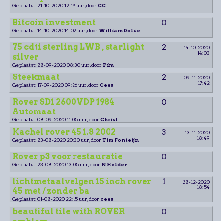
Geplaatst: 21-10-2020 12:19 uur, door
CC
Bitcoin investment
0
Geplaatst: 14-10-2020 14:02 uur, door
William Dolce
75 cdti sterling LWB , starlight
2
14-10-2020
14:03
silver
Geplaatst: 28-09-2020 08:30 uur, door
Pim
Steekmaat
2
09-11-2020
17:42
Geplaatst: 17-09-2020 09:26 uur, door
Cees
Rover SD1 2600VDP 1984
0
Automaat
Geplaatst: 08-09-2020 11:05 uur, door
Christ
Kachel rover 45 1.8 2002
3
13-11-2020
18:49
Geplaatst: 23-08-2020 20:30 uur, door
Tim Fonteijn
Rover p3 voor restauratie
0
Geplaatst: 23-08-2020 13:05 uur, door
N Helder
lichtmetaalvelgen 15 inch rover
1
28-12-2020
18:54
45 met / zonder ba
Geplaatst: 01-08-2020 22:15 uur, door
cees
beautiful tile with ROVER
0