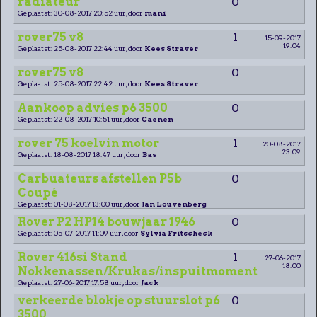
radiateur
0
Geplaatst: 30-08-2017 20:52 uur, door
mani
rover75 v8
1
15-09-2017
19:04
Geplaatst: 25-08-2017 22:44 uur, door
Kees Straver
rover75 v8
0
Geplaatst: 25-08-2017 22:42 uur, door
Kees Straver
Aankoop advies p6 3500
0
Geplaatst: 22-08-2017 10:51 uur, door
Caenen
rover 75 koelvin motor
1
20-08-2017
23:09
Geplaatst: 18-08-2017 18:47 uur, door
Bas
Carbuateurs afstellen P5b
0
Coupé
Geplaatst: 01-08-2017 13:00 uur, door
Jan Louvenberg
Rover P2 HP14 bouwjaar 1946
0
Geplaatst: 05-07-2017 11:09 uur, door
Sylvia Fritscheck
Rover 416si Stand
1
27-06-2017
18:00
Nokkenassen/Krukas/inspuitmoment
Geplaatst: 27-06-2017 17:58 uur, door
Jack
verkeerde blokje op stuurslot p6
0
3500