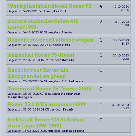
Werkplaatshandboek Rover P3
4
15-10-2024
23:20
Geplaatst: 16-10-2023 16:05 uur, door
Pol
donorauto/onderdelen 416
2
16-11-2023
15:08
tourer 1998
Geplaatst: 14-10-2023 20:09 uur, door
Floris
Gezocht rover sd1 vitesse velgen
1
05-10-2023
14:37
Geplaatst: 04-10-2023 22:25 uur, door
Paul
Aanschaf Rover 75 diesel
1
05-10-2023
14:38
Geplaatst: 29-09-2023 15:07 uur, door
Ronald
Gezocht voor Rover 416
0
deurgrendel en greep
Geplaatst: 26-07-2023 14:54 uur, door
S.Schellevis
Toerenral Rover 75 Tourer 2003
0
Geplaatst: 05-06-2023 07:16 uur, door
Rogier van
Heijnsbergen
Rover 75 2.0 V6 automaat 1999
1
09-04-2023
10:22
Geplaatst: 09-04-2023 03:05 uur, door
Frank
trekhaak Rover 416 Si Sedan
0
Auto (type 1996-1999)
Geplaatst: 15-02-2023 10:53 uur, door
Ron Mertens