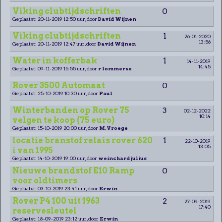
Viking clubtijdschriften
0
Geplaatst: 20-11-2019 12:50 uur, door
David Wijnen
Viking clubtijdschriften
1
26-01-2020
13:56
Geplaatst: 20-11-2019 12:47 uur, door
David Wijnen
Water in kofferbak
1
14-11-2019
14:45
Geplaatst: 09-11-2019 15:55 uur, door
r lommerse
Rover 3500 Automaat
0
Geplaatst: 25-10-2019 10:30 uur, door
Paul
Winterbanden op Rover 75
3
02-12-2022
10:14
velgen te koop (75 euro)
Geplaatst: 15-10-2019 20:00 uur, door
M.Vroege
locatie branstof relais rover 620
1
22-10-2019
13:05
i van 1995
Geplaatst: 14-10-2019 19:00 uur, door
weinchard julius
Nieuwe brandstof E10 Ramp
0
voor oldtimers
Geplaatst: 03-10-2019 23:41 uur, door
Erwin
Rover P4 100 uit 1963
2
27-09-2019
17:40
reservesleutel
Geplaatst: 18-09-2019 23:12 uur, door
Erwin