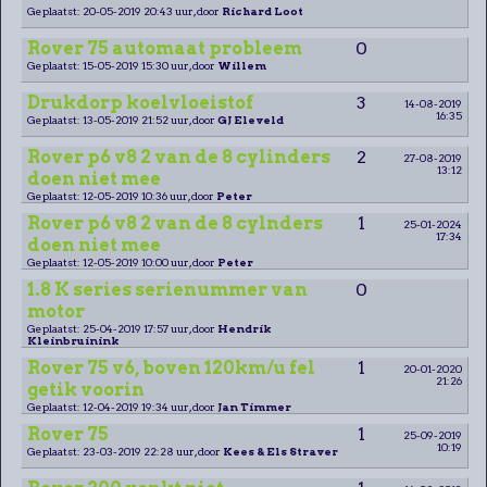
Geplaatst: 20-05-2019 20:43 uur, door
Richard Loot
Rover 75 automaat probleem
0
Geplaatst: 15-05-2019 15:30 uur, door
Willem
Drukdorp koelvloeistof
3
14-08-2019
16:35
Geplaatst: 13-05-2019 21:52 uur, door
GJ Eleveld
Rover p6 v8 2 van de 8 cylinders
2
27-08-2019
13:12
doen niet mee
Geplaatst: 12-05-2019 10:36 uur, door
Peter
Rover p6 v8 2 van de 8 cylnders
1
25-01-2024
17:34
doen niet mee
Geplaatst: 12-05-2019 10:00 uur, door
Peter
1.8 K series serienummer van
0
motor
Geplaatst: 25-04-2019 17:57 uur, door
Hendrik
Kleinbruinink
Rover 75 v6, boven 120km/u fel
1
20-01-2020
21:26
getik voorin
Geplaatst: 12-04-2019 19:34 uur, door
Jan Timmer
Rover 75
1
25-09-2019
10:19
Geplaatst: 23-03-2019 22:28 uur, door
Kees & Els Straver