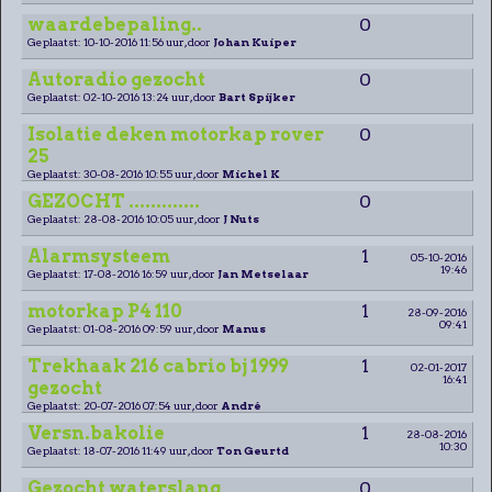
waardebepaling..
0
Geplaatst: 10-10-2016 11:56 uur, door
Johan Kuiper
Autoradio gezocht
0
Geplaatst: 02-10-2016 13:24 uur, door
Bart Spijker
Isolatie deken motorkap rover
0
25
Geplaatst: 30-08-2016 10:55 uur, door
Michel K
GEZOCHT .............
0
Geplaatst: 28-08-2016 10:05 uur, door
J Nuts
Alarmsysteem
1
05-10-2016
19:46
Geplaatst: 17-08-2016 16:59 uur, door
Jan Metselaar
motorkap P4 110
1
28-09-2016
09:41
Geplaatst: 01-08-2016 09:59 uur, door
Manus
Trekhaak 216 cabrio bj 1999
1
02-01-2017
16:41
gezocht
Geplaatst: 20-07-2016 07:54 uur, door
André
Versn.bakolie
1
28-08-2016
10:30
Geplaatst: 18-07-2016 11:49 uur, door
Ton Geurtd
Gezocht waterslang
0