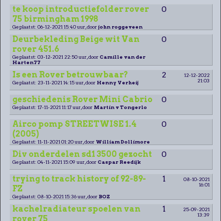
te koop introductiefolder rover
0
75 birmingham 1998
Geplaatst: 06-12-2021 15:40 uur, door
john roggeveen
Deurbekleding Beige wit Van
0
rover 451.6
Geplaatst: 03-12-2021 22:50 uur, door
Camille van der
Harten77
Is een Rover betrouwbaar?
2
12-12-2022
21:03
Geplaatst: 23-11-2021 14:15 uur, door
Henny Verheij
geschiedenis Rover Mini Cabrio
0
Geplaatst: 17-11-2021 11:17 uur, door
Martin v Tongerlo
Airco pomp STREETWISE 1.4
0
(2005)
Geplaatst: 11-11-2021 01:20 uur, door
William Dollimore
Div onderdelen sd1 3500 gezocht
0
Geplaatst: 04-11-2021 15:09 uur, door
Caspar Reedijk
trying to track history of 92-89-
1
08-10-2021
16:01
FZ
Geplaatst: 08-10-2021 15:36 uur, door
BOZ
kachelradiateur spoelen van
1
25-09-2021
13:39
rover 75