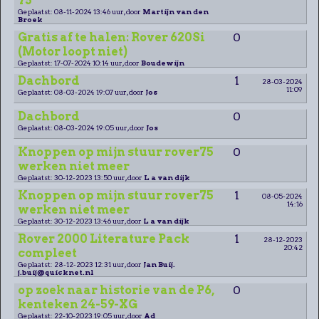
75
Geplaatst: 08-11-2024 13:46 uur, door
Martijn van den
Broek
Gratis af te halen: Rover 620Si
0
(Motor loopt niet)
Geplaatst: 17-07-2024 10:14 uur, door
Boudewijn
Dachbord
1
28-03-2024
11:09
Geplaatst: 08-03-2024 19:07 uur, door
Jos
Dachbord
0
Geplaatst: 08-03-2024 19:05 uur, door
Jos
Knoppen op mijn stuur rover75
0
werken niet meer
Geplaatst: 30-12-2023 13:50 uur, door
L a van dijk
Knoppen op mijn stuur rover75
1
08-05-2024
14:16
werken niet meer
Geplaatst: 30-12-2023 13:46 uur, door
L a van dijk
Rover 2000 Literature Pack
1
28-12-2023
20:42
compleet
Geplaatst: 28-12-2023 12:31 uur, door
Jan Buij.
j.buij@quicknet.nl
op zoek naar historie van de P6,
0
kenteken 24-59-XG
Geplaatst: 22-10-2023 19:05 uur, door
Ad