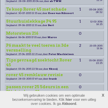
Geplaatst: 28-08-2015 20:04 uur, door
ab TWM
Te koop Rover 45 met schade
1
05-08-2015
09:52
Geplaatst: 30-07-2015 13:15 uur, door
Kees van Rikxoort
Stuurhuislekkage P4 95
1
12-02-2016
18:25
Geplaatst: 09-06-2015 12:31 uur, door
Bert
Motorsteun 216
0
Geplaatst: 06-06-2015 17:01 uur, door
Marco
P6 maakt te veel toeren in 3de
2
23-05-2015
13:36
versnelling
Geplaatst: 27-04-2015 22:21 uur, door
Peter Machielsen
Tips gevraagd zoektocht Rover
1
01-08-2020
22:25
45
Geplaatst: 03-04-2015 22:56 uur, door
Skooij
rover 45 remklauw revisie
0
Geplaatst: 28-03-2015 17:49 uur, door
frank
passen rover 25 5deurs in een
0
214 driedeurs??
Wij gebruiken cookies om een optimale
X
Geplaatst: 02-03-2015 20:57 uur, door
Pim
bezoekerservaring te bieden. Klik
hier
voor een uitleg
Gezocht Rover P5 3 liter
0
over cookies. Ik ga
Akkoord
.
kenteken 94-03-DA