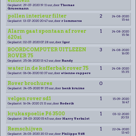
emblem
Geplaatst: 29-07-2020 19:11 uur, door
Thomas
Grusemann
pollen interieur filter
2
24-08-2020
15:46
Geplaatst: 13-07-2020 20:47 uur, door
r lommerse
Alarm gaat spontaan af rover
1
24-08-2020
15:56
620si
Geplaatst: 02-07-2020 07:28 uur, door
Igor
BOORDCOMPUTER UITLEZEN
3
24-08-2020
16:00
ROVER 75
Geplaatst: 25-06-2020 13:42 uur, door
Randy
water in de kofferbak rover 75
1
24-08-2020
15:35
Geplaatst: 06-06-2020 10:37 uur, door
etienne cuppers
Rover brochures
0
Geplaatst: 24-05-2020 19:35 uur, door
henk kruims
velgen rover sd1
1
15-09-2020
16:47
Geplaatst: 16-04-2020 21:11 uur, door
Roderik
krukaspoelie P6 3500
1
03-12-2020
20:53
Geplaatst: 28-03-2020 15:45 uur, door
Harry Verhulst
Remschijven
1
22-04-2020
13:40
Geplaatst: 26-03-2020 20:13 uur, door
Philippe VdS