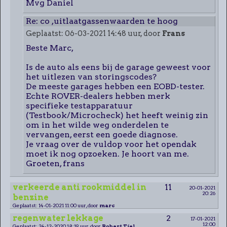
Mvg Daniel
Re: co ,uitlaatgassenwaarden te hoog
Geplaatst: 06-03-2021 14:48 uur, door
Frans
Beste Marc,
Is de auto als eens bij de garage geweest voor
het uitlezen van storingscodes?
De meeste garages hebben een EOBD-tester.
Echte ROVER-dealers hebben merk
specifieke testapparatuur
(Testbook/Microcheck) het heeft weinig zin
om in het wilde weg onderdelen te
vervangen, eerst een goede diagnose.
Je vraag over de vuldop voor het opendak
moet ik nog opzoeken. Je hoort van me.
Groeten, frans
verkeerde anti rookmiddel in
11
20-01-2021
20:26
benzine
Geplaatst: 14-01-2021 11:00 uur, door
marc
regenwater lekkage
2
17-01-2021
12:00
Geplaatst: 24-12-2020 18:19 uur, door
Robert Tiel