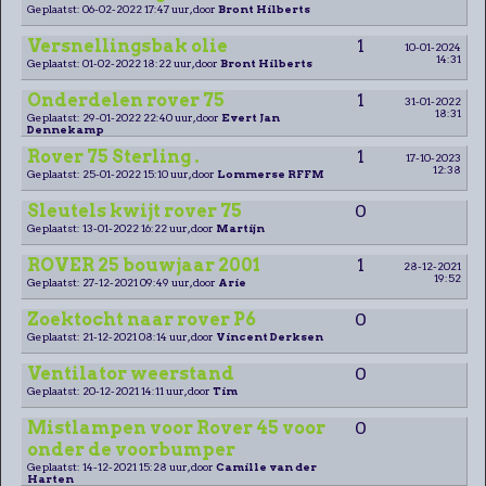
Geplaatst: 06-02-2022 17:47 uur, door
Bront Hilberts
Versnellingsbak olie
1
10-01-2024
14:31
Geplaatst: 01-02-2022 18:22 uur, door
Bront Hilberts
Onderdelen rover 75
1
31-01-2022
18:31
Geplaatst: 29-01-2022 22:40 uur, door
Evert Jan
Dennekamp
Rover 75 Sterling .
1
17-10-2023
12:38
Geplaatst: 25-01-2022 15:10 uur, door
Lommerse RFFM
Sleutels kwijt rover 75
0
Geplaatst: 13-01-2022 16:22 uur, door
Martijn
ROVER 25 bouwjaar 2001
1
28-12-2021
19:52
Geplaatst: 27-12-2021 09:49 uur, door
Arie
Zoektocht naar rover P6
0
Geplaatst: 21-12-2021 08:14 uur, door
Vincent Derksen
Ventilator weerstand
0
Geplaatst: 20-12-2021 14:11 uur, door
Tim
Mistlampen voor Rover 45 voor
0
onder de voorbumper
Geplaatst: 14-12-2021 15:28 uur, door
Camille van der
Harten