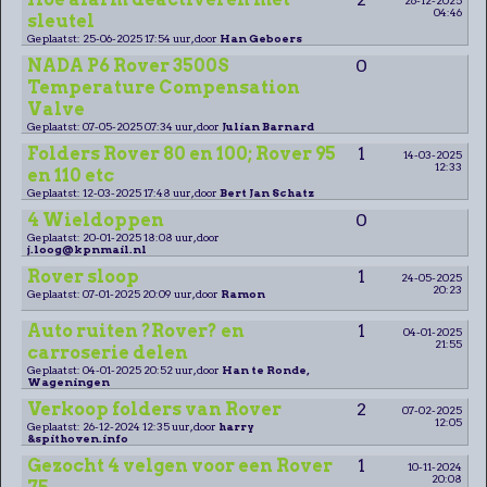
04:46
sleutel
Geplaatst: 25-06-2025 17:54 uur, door
Han Geboers
NADA P6 Rover 3500S
0
Temperature Compensation
Valve
Geplaatst: 07-05-2025 07:34 uur, door
Julian Barnard
Folders Rover 80 en 100; Rover 95
1
14-03-2025
12:33
en 110 etc
Geplaatst: 12-03-2025 17:48 uur, door
Bert Jan Schatz
4 Wieldoppen
0
Geplaatst: 20-01-2025 18:08 uur, door
j.loog@kpnmail.nl
Rover sloop
1
24-05-2025
20:23
Geplaatst: 07-01-2025 20:09 uur, door
Ramon
Auto ruiten ?Rover? en
1
04-01-2025
21:55
carroserie delen
Geplaatst: 04-01-2025 20:52 uur, door
Han te Ronde,
Wageningen
Verkoop folders van Rover
2
07-02-2025
12:05
Geplaatst: 26-12-2024 12:35 uur, door
harry
&spithoven.info
Gezocht 4 velgen voor een Rover
1
10-11-2024
20:08