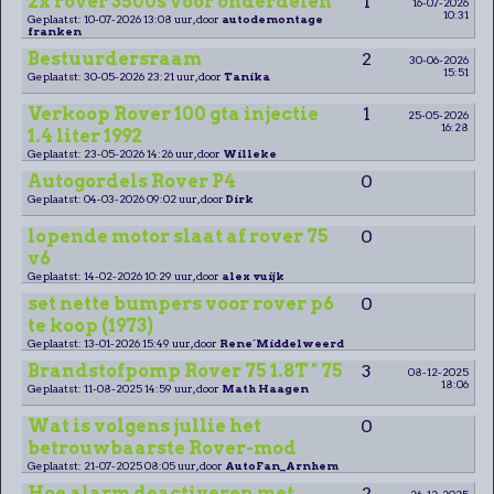
2x rover 3500s voor onderdelen
1
16-07-2026
10:31
Geplaatst: 10-07-2026 13:08 uur, door
autodemontage
franken
Bestuurdersraam
2
30-06-2026
15:51
Geplaatst: 30-05-2026 23:21 uur, door
Tanika
Verkoop Rover 100 gta injectie
1
25-05-2026
16:28
1.4 liter 1992
Geplaatst: 23-05-2026 14:26 uur, door
Willeke
Autogordels Rover P4
0
Geplaatst: 04-03-2026 09:02 uur, door
Dirk
lopende motor slaat af rover 75
0
v6
Geplaatst: 14-02-2026 10:29 uur, door
alex vuijk
set nette bumpers voor rover p6
0
te koop (1973)
Geplaatst: 13-01-2026 15:49 uur, door
Rene´Middelweerd
Brandstofpomp Rover 75 1.8T " 75
3
08-12-2025
18:06
Geplaatst: 11-08-2025 14:59 uur, door
Math Haagen
Wat is volgens jullie het
0
betrouwbaarste Rover-mod
Geplaatst: 21-07-2025 08:05 uur, door
AutoFan_Arnhem
Hoe alarm deactiveren met
2
26-12-2025