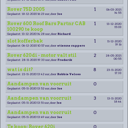
Rover 75D 2005
1
06-03-2021
14:55
Geplaatst: 18-12-2020 16:23 uur, door
Jos
Rover 600 Roof Bars Partnr CAB
1
13-12-2020
15:03
100290 te koop
Geplaatst: 13-12-2020 14:28 uur, door
Richard
slot kofferbak
1
11-12-2020
19:16
Geplaatst: 06-12-2020 10:57 uur, door
etienne cuppers
Rover 620di - motor valt stil
2
28-05-2021
00:55
Geplaatst: 28-11-2020 19:33 uur, door
Frederik
wat is dit?
8
23-11-2020
17:33
Geplaatst: 22-11-2020 13:42 uur, door
Robbie Veloso
Aandampen van voorruit
0
Geplaatst: 05-11-2020 13:52 uur, door
Jos
Aandampen van voorruit
3
13-11-2020
18:44
Geplaatst: 05-11-2020 13:51 uur, door
Jos
Aandampen van voorruit
0
Geplaatst: 05-11-2020 13:49 uur, door
Jos
Te koop: Rover 620i
0