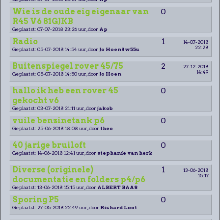
Wie is de oude eig eigenaar van
0
R45 V6 81GJKB
Geplaatst: 07-07-2018 23:26 uur, door
Ap
Radio
1
14-07-2018
22:28
Geplaatst: 05-07-2018 14:54 uur, door
Jo Hoen8w55u
Buitenspiegel rover 45/75
2
27-12-2018
14:49
Geplaatst: 05-07-2018 14:50 uur, door
Jo Hoen
hallo ik heb een rover 45
0
gekocht v6
Geplaatst: 03-07-2018 21:11 uur, door
jakob
vuile benzinetank p6
0
Geplaatst: 25-06-2018 18:08 uur, door
theo
40 jarige bruiloft
0
Geplaatst: 14-06-2018 12:41 uur, door
stephanie van herk
Diverse (originele)
1
13-06-2018
15:17
documentatie en folders p4/p6
Geplaatst: 13-06-2018 15:15 uur, door
ALBERT BAAS
Sporing P5
0
Geplaatst: 27-05-2018 22:49 uur, door
Richard Loot