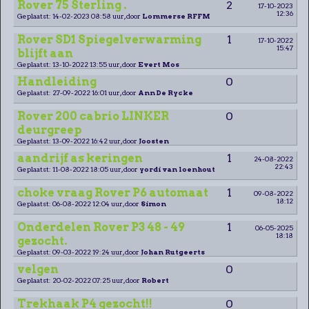
Rover 75 Sterling .
2
17-10-2023
12:36
Geplaatst: 14-02-2023 08:58 uur, door
Lommerse RFFM
Rover SD1 Spiegelverwarming
1
17-10-2022
15:47
blijft aan
Geplaatst: 13-10-2022 13:55 uur, door
Evert Mos
Handleiding
0
Geplaatst: 27-09-2022 16:01 uur, door
Ann De Rycke
Rover 200 cabrio LINKER
0
deurgreep
Geplaatst: 13-09-2022 16:42 uur, door
Joosten
aandrijf as keringen
1
24-08-2022
22:43
Geplaatst: 11-08-2022 18:05 uur, door
yordi van loenhout
choke vraag Rover P6 automaat
1
09-08-2022
18:12
Geplaatst: 06-08-2022 12:04 uur, door
Simon
Onderdelen Rover P3 48 - 49
1
06-05-2025
18:18
gezocht.
Geplaatst: 09-03-2022 19:24 uur, door
Johan Rutgeerts
velgen
0
Geplaatst: 20-02-2022 07:25 uur, door
Robert
Trekhaak P4 gezocht!!
0