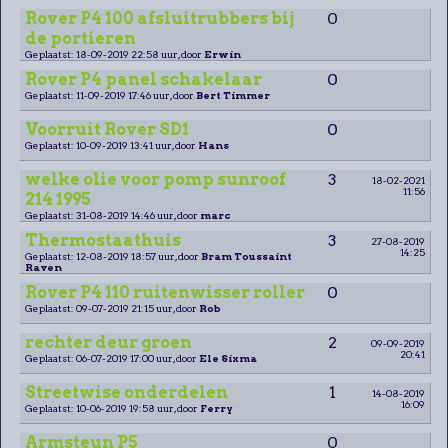
Rover P4 100 afsluitrubbers bij
0
de portieren
Geplaatst: 18-09-2019 22:58 uur, door
Erwin
Rover P4 panel schakelaar
0
Geplaatst: 11-09-2019 17:46 uur, door
Bert Timmer
Voorruit Rover SD1
0
Geplaatst: 10-09-2019 13:41 uur, door
Hans
welke olie voor pomp sunroof
3
18-02-2021
11:56
214 1995
Geplaatst: 31-08-2019 14:46 uur, door
marc
Thermostaathuis
3
27-08-2019
14:25
Geplaatst: 12-08-2019 18:57 uur, door
Bram Toussaint
Raven
Rover P4 110 ruitenwisser roller
0
Geplaatst: 09-07-2019 21:15 uur, door
Rob
rechter deur groen
2
09-09-2019
20:41
Geplaatst: 06-07-2019 17:00 uur, door
Ele Sixma
Streetwise onderdelen
1
14-08-2019
16:09
Geplaatst: 10-06-2019 19:58 uur, door
Ferry
Armsteun P5
0